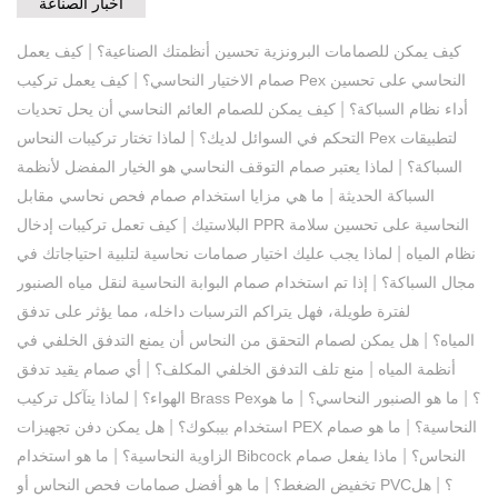
اخبار الصناعة
|
كيف يمكن للصمامات البرونزية تحسين أنظمتك الصناعية؟
كيف يعمل
|
صمام الاختيار النحاسي؟
كيف يعمل تركيب Pex النحاسي على تحسين
|
أداء نظام السباكة؟
كيف يمكن للصمام العائم النحاسي أن يحل تحديات
|
التحكم في السوائل لديك؟
لماذا تختار تركيبات النحاس Pex لتطبيقات
|
السباكة؟
لماذا يعتبر صمام التوقف النحاسي هو الخيار المفضل لأنظمة
|
السباكة الحديثة
ما هي مزايا استخدام صمام فحص نحاسي مقابل
|
البلاستيك
كيف تعمل تركيبات إدخال PPR النحاسية على تحسين سلامة
|
نظام المياه
لماذا يجب عليك اختيار صمامات نحاسية لتلبية احتياجاتك في
|
مجال السباكة؟
إذا تم استخدام صمام البوابة النحاسية لنقل مياه الصنبور
لفترة طويلة، فهل يتراكم الترسبات داخله، مما يؤثر على تدفق
|
المياه؟
هل يمكن لصمام التحقق من النحاس أن يمنع التدفق الخلفي في
|
|
أنظمة المياه
منع تلف التدفق الخلفي المكلف؟
أي صمام يقيد تدفق
|
|
|
لماذا يتآكل تركيب Brass Pex؟
ما هو الصنبور النحاسي؟
ما هو
الهواء؟
|
|
هل يمكن دفن تجهيزات PEX النحاسية؟
ما هو صمام
استخدام بيبكوك؟
|
|
ما هو استخدام Bibcock النحاس؟
ماذا يفعل صمام
الزاوية النحاسية؟
|
|
ما هو أفضل صمامات فحص النحاس أو PVC؟
هل
تخفيض الضغط؟