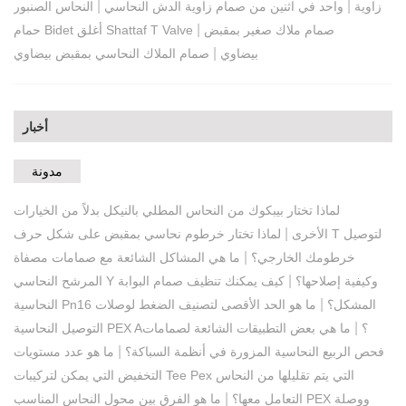
|
|
زاوية
واحد في اثنين من صمام زاوية الدش النحاسي
النحاس الصنبور
|
صمام ملاك صغير بمقبض
حمام Bidet أغلق Shattaf T Valve
|
بيضاوي
صمام الملاك النحاسي بمقبض بيضاوي
أخبار
مدونة
لماذا تختار بيبكوك من النحاس المطلي بالنيكل بدلاً من الخيارات
|
الأخرى
لماذا تختار خرطوم نحاسي بمقبض على شكل حرف T لتوصيل
|
خرطومك الخارجي؟
ما هي المشاكل الشائعة مع صمامات مصفاة
|
المرشح النحاسي Y وكيفية إصلاحها؟
كيف يمكنك تنظيف صمام البوابة
|
النحاسية Pn16 المشكل؟
ما هو الحد الأقصى لتصنيف الضغط لوصلات
|
التوصيل النحاسية PEX A؟
ما هي بعض التطبيقات الشائعة لصمامات
|
فحص الربيع النحاسية المزورة في أنظمة السباكة؟
ما هو عدد مستويات
التخفيض التي يمكن لتركيبات Tee Pex التي يتم تقليلها من النحاس
|
التعامل معها؟
ما هو الفرق بين محول النحاس المناسب PEX ووصلة