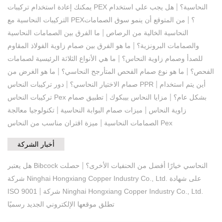
|
يمكنك إعادة استخدام تركيبات PEX النحاسية؟
هل يجب علي استخدام
|
التركيبات النحاسية مع PEX؟
من المتوقع أن ينمو سوق الصمامات
|
النحاسية الخالية من الرصاص
ما الفرق بين الصمامات النحاسية
|
والصمامات البرونزية؟
ما هو الفرق بين صمام زاوية الفولاذ المقاوم
|
للصدأ وصمام زاوية النحاس؟
ما هي الأنواع الثلاثة الرئيسية لصمامات
|
|
الفحص؟
ما هو نوع صمام الفحص المتأرجح النحاسي؟
ما هو الغرض من
|
|
أين يتم استخدام
دور تركيبات النحاس PPR
صمام الاختيار النحاسي؟
|
|
تركيبات النحاس Pex بشكل عام؟
مزايا النحاس بيبكوك
تطبيق صمام
|
|
زاوية النحاس
ميزات صمام البوابة النحاسية
تكنولوجيا معالجة
|
ميزة اقتران مناسب من النحاس Pex
الصمامات النحاسية
أخبار الشركة
|
هل يعتبر Bibcock النحاسي خيارًا أفضل من الحنفيات الأخرى؟
حصلت
شركة Ninghai Hongxiang Copper Industry Co., Ltd. على شهادة
|
شركة Ninghai Hongxiang Copper Industry Co., Ltd.
ISO 9001
تطلق موقعها الإلكتروني الجديد رسميًا