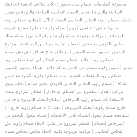
|
مجموعة الملحقات الحمام بيدت صنبور
خلاط شاتاف الحنفية الحافظة
|
الساخنة والباردة
صنابير الحمام النحاسية الساخنة والباردة مع قوس
|
|
حامل
صمام زاوية النحاس النحاسي المضاد للتآكل للمطبخ
صمام زاوية
|
مربع النحاس النحاسي كروم
صمام زاوية الحمام المفتوح السريع
|
|
للمرحاض
مراقبة مزدوجة صمام زاوية الحمام النحاس
صمام ملاك
|
|
مطلي بالكروم مع محول
صمام الزاوية مع قوس المصافحة
مزدوج
|
المقبض الصنبور صمام الصنبور
مرحاض بخاخ شاتاف دش دش صمام
|
صمام زاوية
خلاط الحمام صمام التحكم في الماء صمام زاوية
|
|
مغلق
صنبور زاوية صمام دش الدش صمام خلاط
شاتاف صنبور الصنبور
|
صمام زاوية الملحقات للحمام
مات صمام الزاوية الأسود مع حامل
|
|
شاتاف
صمام زاوية النحاس النحاس الفردي مغلق صمام
تحكم يدوي
|
مركب الجدار المقطوع من الصمام مع حامل
التحكم المزدوج متعدد
|
الاستخدامات صمام زاوية المرحاض
مفتاح التحكم المزدوج واحد في
|
|
1-in-2-خارج صمام زاوية التحكم المزدوجة
مضاد
صمام زاوية خارج
|
لمكافحة صمام محول الصمام ثلاثي الاتجاهات
صمام محول للتحكم في
|
المرحاض للحمام
التحكم المزدوج في ثنائي الاتجاه صمام زاوية دش
|
النحاس النحاسي
مراقبة مزدوجة ثنائية الاتجاه نحاس النحاس صمام