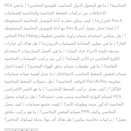
|
|
PEX النحاسية؟
ما هو المحول الدوار المناسب للتوسع النحاسي؟
ما هي
الاختلافات بين تركيبات الضغط النحاسية والنحاسية للصمامات
|
الحرارية؟
كيف يمكن مقارنة أداة التوصيل النحاسية المضغوطة Pex A
|
مع أداة التوصيل النحاسية المضغوطة Pex B؟
لماذا تختار محول أنثى
|
النحاس Pex Fitting؟
هل يمكنني استخدام صمام زاوية نحاسي لتطبيقات
|
|
الغاز؟
ما هي معايير الصناعة للصمامات البرونزية؟
هل هناك أي خيارات
|
صديقة للبيئة لأجزاء عداد المياه؟
ما هي أفضل الممارسات لاستخدام
|
الكوع النحاسي ذو الأذن المتدلية؟
أين يتم تركيب الصمامات النحاسية
|
|
العائمة؟
ما هي تطبيقات صمام تدفق الهواء المحدود؟
كيفية اختيار
|
صمام تخفيض الضغط المناسب لاحتياجاتك
ما مدى أهمية صيانة صمامات
|
التوقف النحاسية؟
هل محولات الضغط النحاسية Pex-Al-Pex مقاومة
|
|
للتآكل؟
كيف يعمل تركيب الضغط النحاسي؟
ما هو العمر الافتراضي
|
لصمام البوابة النحاسية ومتى يجب استبداله؟
هل تركيبات محول PEX
|
|
النحاسية الذكور متينة وطويلة الأمد؟
كيفية تجميع صمامات
كيف يعمل
|
صمام الفحص النحاسي؟
ما هو تركيب ملحق PPR النحاسي وكيف
|
|
يعمل؟
تركيبات نحاسية بيكس
هل هناك أي مواد بديلة لبيبكوك النحاس؟