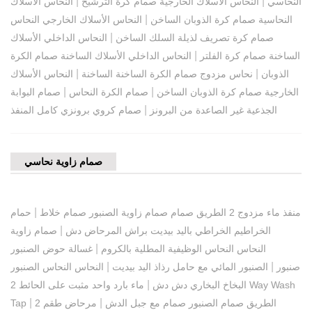
|
|
النحاسي
النحاس الأسلاك الخارجية صمام كرة الترشيح
النحاس الأسلاك
|
النحاسية صمام كرة الذوبان الساخن
النحاس الأسلاك الخارجي النحاس
|
صمام كرة تصريف لذيلة السلك الساخن
النحاس الداخلي الأسلاك
|
الساخنة صمام كرة الفلتر
النحاس الداخلي الأسلاك الساخنة صمام الكرة
|
|
الذوبان
نحاس مزدوج صمام الكرة الساخنة الساخنة
النحاس الأسلاك
|
|
الخارجية صمام كرة الذوبان الساخن
صمام الكرة النحاس
صمام البوابة
|
الجذعية غير الصاعدة من البرونز
صمام كروي برونزي كامل المنفذ
صمام زاوية نحاسي
|
منفذ ماء مزدوج 2 الطريق صمام صمام زاوية الصنبور صمام خلاط
حمام
|
الخراطيم الخراطي باليد بيديت براش المرحاض دش
صمام زاوية
|
النحاس النحاس الوظيفية المطلية بالكروم
غسالة حوض الصنبور
|
|
صنبور
الصنبور المائي مع حامل رذاذ اليد بيديت
النحاس النحاس الصنبور
|
البخاخ البخاري دش دش
ماء بارد واحد مثبت على الحائط 2 Way Wash
|
|
2 الطريق صمام الصنبور صمام مع جبل الدش
مرحاض طقم
Tap