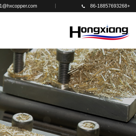
s1@hxcopper.com
+86-18857693268