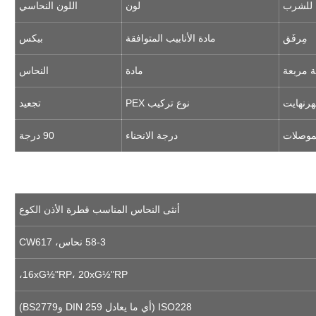
 للشرب
لون
اللون النحاسي
مِرفَق
مادة الأنابيب المتوافقة
بيكس
مادة
النحاس
نوع تركيب PEX
تجعيد
لموصلات
درجة الانحناء
90 درجة
أنثى النحاس المناسب قطرة الأذن الكوع
58-3 نحاس، CW617
16xG½"RP، 20xG½"RP،
ISO228 (أي ما يعادل DIN 259 وBS2779)