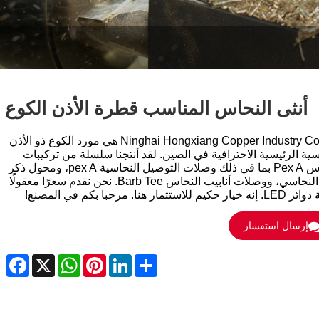
أنثى النحاس المناسب قطرة الأذن الكوع
Ninghai Hongxiang Copper Industry Co.,Ltd هي مورد الكوع ذو الأذن
سية الرئيسية الاحترافية في الصين. لقد أنتجنا سلسلة من تركيبات
النحاس Pex A بما في ذلك وصلات التوصيل النحاسية pex A، ومحول ذكر
Pex النحاسي، ووصلات أنابيب النحاس Barb Tee. نحن نقدم سعرًا معقولًا
كيم للاستثمار هنا. مرحبا بكم في المصنع!
إرسال استفسار
ebook
WhatsApp
X
Pinterest
LinkedIn
Share