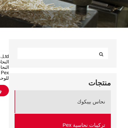
النحا
للوحة دوائر LED. إنه خيار ح
منتجات
نحاس بيبكوك
تركيبات نحاسية Pex