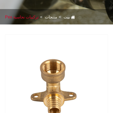
Italiano
Polski
بيت
منتجات
تركيبات نحاسية Pex
Svenska
Dansk
हिन्दी
Türkçe
český
ελληνικά
Latine
Fac
Қазақша