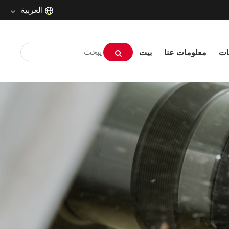
العربية
English
ات
معلومات عنا
بيت
русский
Deutsch
Français
Español
العربية
שפה עברית
O'zbek
Português