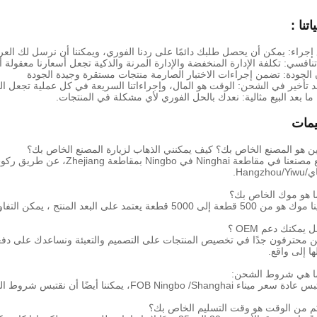
اتنا :
إجراء: يمكن أن يحصل طلبك دائمًا على ردنا الفوري، ويمكننا أن نرسل لك ال
افسي: تكلفة الإدارة المنخفضة والإدارة المرنة والذكية تجعل أسعارنا معقولة أ
الجودة: تضمن إجراءات الاختبار الصارمة منتجات مستقرة وجيدة الجودة
جد تأخير في الشحن: الوقت هو المال، وإجراءاتنا السريعة في كل عملية تجعل ا
ا بعد البيع مثالية: نعدك بالحل الفوري لأي مشكلة في المنتجات.
يمات
ن هو المصنع الخاص بك؟ كيف يمكنني الذهاب لزيارة المصنع الخاص بك؟
Hangzh.
 هو موك الخاص بك؟
5000 قطعة يعتمد على البعد المنتج ، يمكن التفاوض على موك على حجم مختلف من نماذج مختلفة.
يمكنك دعم OEM ؟
ن محترفون جدًا في تخصيص المنتجات على التصميم والتعبئة ونساعدك على دفع
ها إلى واقع.
 هي شروط الشحن:
ء FOB Ningbo /Shanghai، يمكننا أيضًا أن نقتبس شروط الشحن حسب طلبك مثل CNF، CIF Exc.
 من الوقت هو وقت التسليم الخاص بك؟