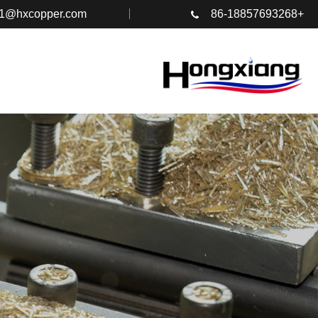
s1@hxcopper.com
+86-18857693268