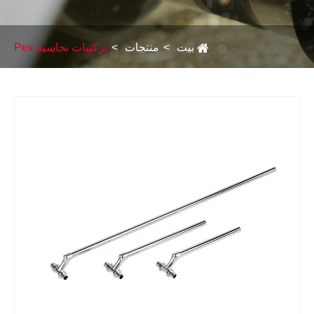
Italiano
Polski
بيت
منتجات
تركيبات نحاسية Pex
Svenska
Dansk
हिन्दी
Türkçe
český
ελληνικά
Latine
Қазақша
Fac