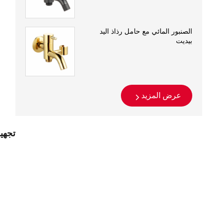
الصنبور المائي مع حامل رذاذ اليد
بيديت
عرض المزيد
تجهيزات x A