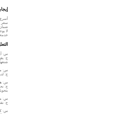
إيجابي
أسرع 
سعر تن
ضمان 
لا يو
خدمة م
التعل
س: أي
شنغهاي/ou/Yiwu
س: ما
ج: لدينا موك هو من 500 قطعة إلى 
س: هل 
ج: نح
بتحويل
س: ما
ج: نقتبس عادة سعر مينا
س: كم