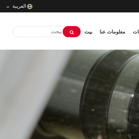
العربية
English
ات
معلومات عنا
بيت
русский
Deutsch
Français
Español
العربية
שפה עברית
O'zbek
Português