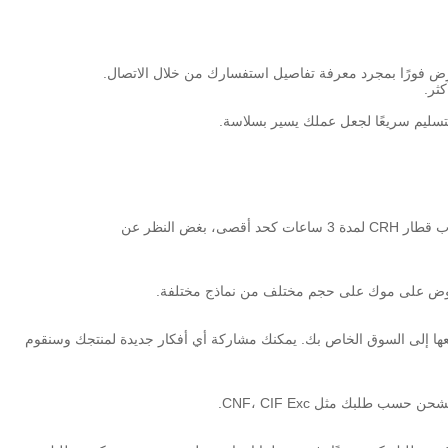
عرض فورًا بمجرد معرفة تفاصيل استفسارك من خلال الاتصال.
كثر.
لتسليم سريعًا لجعل عملك يسير بسلاسة.
ج: يقع مصنعنا في مقاطعة Ninghai في Ningbo بمقاطعة Zhejiang، عن طريق ركوب قطار CRH لمدة 3 ساعات كحد أقصى، بغض النظر عن
ها إلى السوق الخاص بك. يمكنك مشاركة أي أفكار جديدة لمنتجك وسنقوم