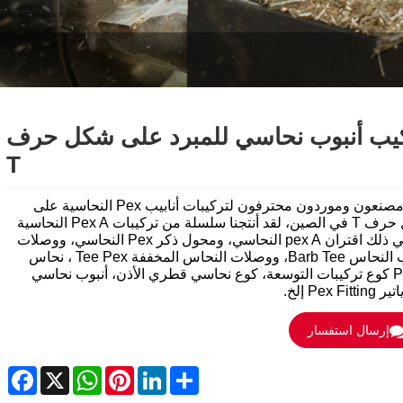
يب أنبوب نحاسي للمبرد على شكل حرف
T
نحن مصنعون وموردون محترفون لتركيبات أنابيب Pex النحاسية على
شكل حرف T في الصين، لقد أنتجنا سلسلة من تركيبات Pex A النحاسية
بما في ذلك اقتران pex A النحاسي، ومحول ذكر Pex النحاسي، ووصلات
أنابيب النحاس Barb Tee، ووصلات النحاس المخففة Tee Pex ، نحاس
Pex A كوع تركيبات التوسعة، كوع نحاسي قطري الأذن، أنبوب نحاسي
Pex Fitt إلخ.
إرسال استفسار
ebook
WhatsApp
X
Pinterest
LinkedIn
Share