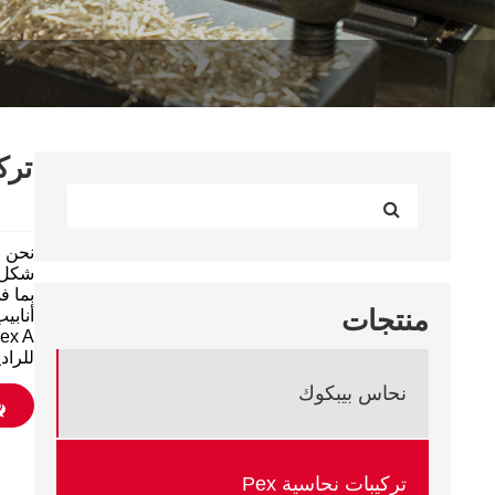
ترك
منتجات
للرادياتير ing
نحاس بيبكوك
تركيبات نحاسية Pex