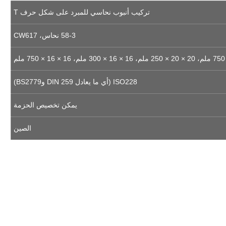
تركيب أنبوب نحاسي للمبرد على شكل حرف T
58-3 نحاس، CW617
ISO228 (أي ما يعادل DIN 259 وBS2779)
يمكن تخصيص الحزمة
الصين