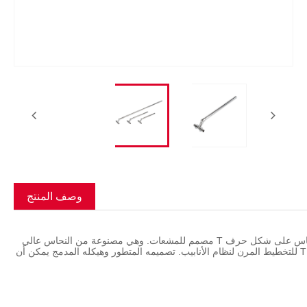
Română
وصف المنتج
تركيب Pex لأنبوب الرادياتير النحاسي على شكل حرف T هو تركيب Pex لأنبوب النحاس على شكل حرف T مصمم للمشعات. وهي مصنوعة من النحاس عالي
الجودة. يمكن للتركيب توصيل أقطار مختلفة من الأنابيب وله هيكل على شكل حرف T للتخطيط المرن لنظام الأنابيب. تصميمه المتطور وهيكله المدمج يمكن أن